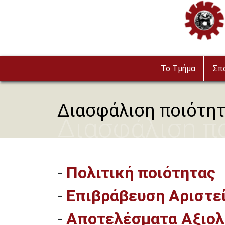
Παράκαμψη προς το κυρίως περιεχόμενο
Image
To Τμήμα
Σπ
Διασφάλιση ποιότη
Διασφάλιση π
-
Πολιτική ποιότητας
-
Επιβράβευση Αριστε
-
Αποτελέσματα Αξιολ