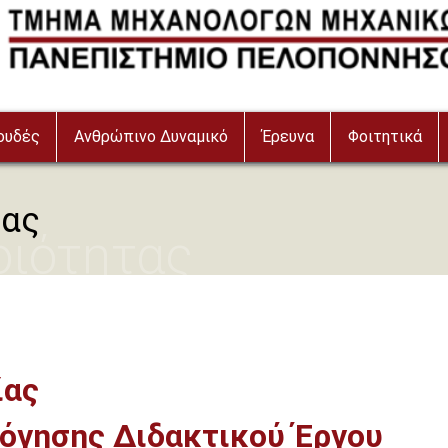
ουδές
Ανθρώπινο Δυναμικό
Έρευνα
Φοιτητικά
τας
οιότητας
ίας
όγησης Διδακτικού Έργου