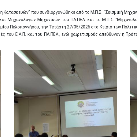
η Κατασκευών” που συνδιοργανώθηκε από το Μ.Π.Σ. “Σεισμική Μηχανι
 και Μηχανολόγων Μηχανικών του ΠΑ.ΠΕΛ. και το Μ.Π.Σ. "Μηχανολ
ου Πελοποννήσου, την Τετάρτη 27/05/2026 στο Κτίριο των Πολιτι
ς του Ε.Α.Π. και του ΠΑ.ΠΕΛ., ενώ χαιρετισμούς απεύθυναν η Πρύτα
Image
Im