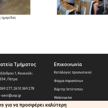
 ημερίδας.
ατεία Τμήματος
Επικοινωνία
Κατάλογος προσωπικού
εξάνδρου 1, Κουκούλι
334 , Πάτρα
Φόρμα παραπόνων
369 277, 2610 369 278
Χάρτης Ιστότοπου
-secr@uop.gr
Webmaster
es για να προσφέρει καλύτερη
RSS