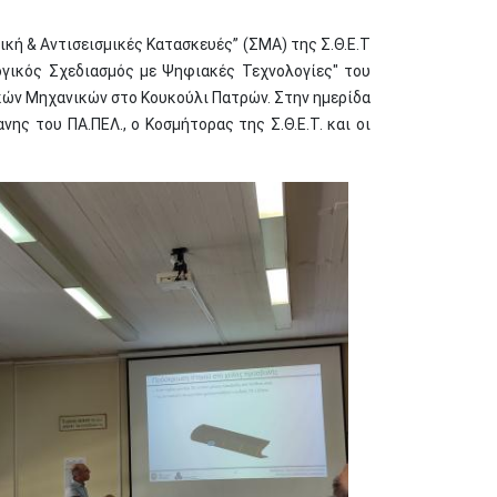
κή & Αντισεισμικές Κατασκευές” (ΣΜΑ) της Σ.Θ.Ε.Τ
ογικός Σχεδιασμός με Ψηφιακές Τεχνολογίες" του
κών Μηχανικών στο Κουκούλι Πατρών. Στην ημερίδα
νης του ΠΑ.ΠΕΛ., ο Κοσμήτορας της Σ.Θ.Ε.Τ. και οι
age